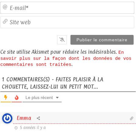
E
S
Ce site utilise Akismet pour réduire les indésirables.
En
savoir plus sur la façon dont les données de vos
.
commentaires sont traitées
1
COMMENTAIRES(S) - FAITES PLAISIR À LA
CHOUETTE, LAISSEZ-LUI UN PETIT MOT...
Le plus récent
Emma
5 années il y a