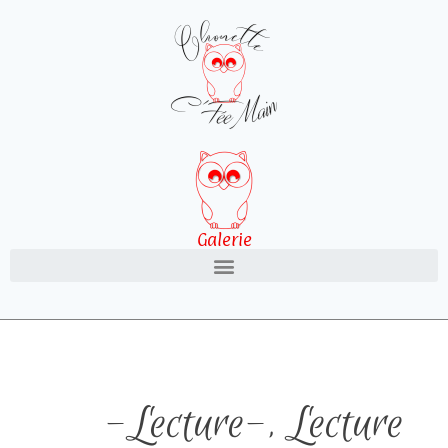
Galerie
-Lecture-
,
Lecture