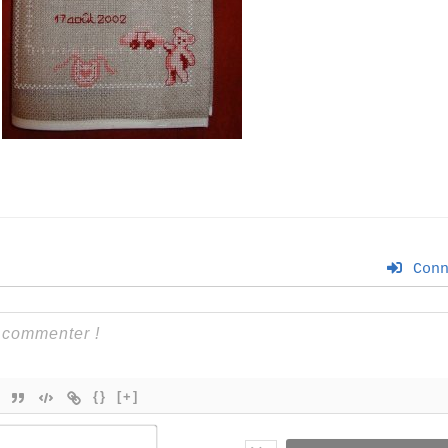
Conn
{}
[+]
Nom*