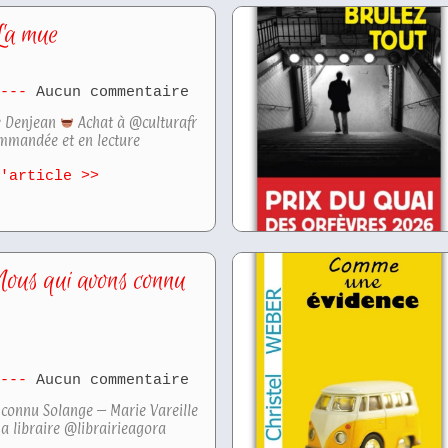
La mue
6
Aucun commentaire
e Denjean
Achat à @culturafr
mmandée et en lecture
l'article >>
ous qui avons connu
6
Aucun commentaire
 connu Solange – Marie Vareille
a libraire @librairieagora