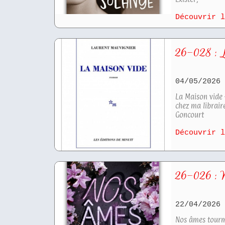
Découvrir 
26-028 : 
04/05/202
La Maison vide
chez ma librai
Goncourt
Découvrir 
26-026 : 
22/04/202
Nos âmes tour