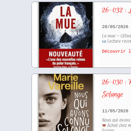
26-032 : 
20/05/202
La mue – Célin
Lecture reco
Découvrir 
26-030 : N
Solange
11/05/202
Nous qui avons
Achat chez m
Exister,