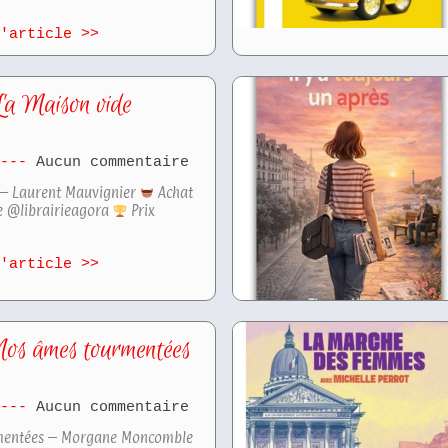
l'article >>
La Maison vide
6
Aucun commentaire
 – Laurent Mauvignier
Achat
re @librairieagora
Prix
l'article >>
Nos âmes tourmentées
6
Aucun commentaire
mentées – Morgane Moncomble