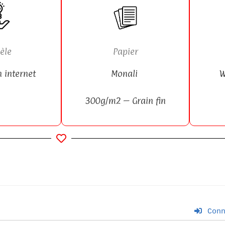
èle
Papier
n internet
Monali
W
300g/m2 –
Grain fin
Conn