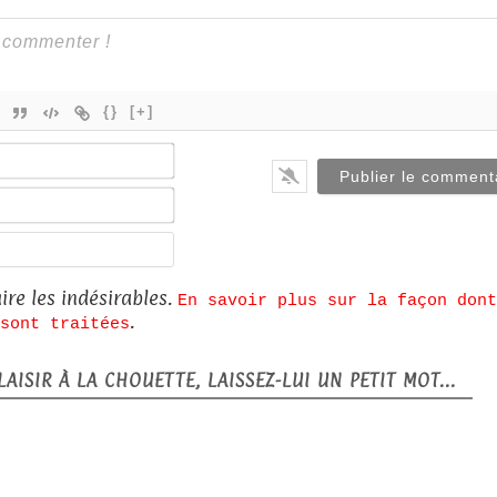
{}
[+]
Nom*
E-
mail*
Site
web
ire les indésirables.
En savoir plus sur la façon dont
.
sont traitées
AISIR À LA CHOUETTE, LAISSEZ-LUI UN PETIT MOT...