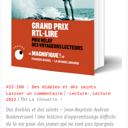
#22-106 : Des diables et des saints
/
,
Laisser un commentaire
-Lecture-
Lecture
/ Par
2022
La Chouette !
Des diables et des saints – Jean-Baptiste Andrea
Bouleversant ! Une histoire d’apprentissage difficile
de la vie pour des jeunes qui ne sont pas épargnés