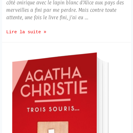
côté onirique avec le lapin blanc d’Alice aux pays des
merveilles a fini par me perdre. Mais contre toute
attente, une fois le livre fini, j’ai eu …
Lire la suite »