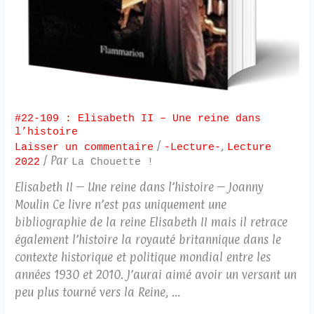
#22-109 : Elisabeth II – Une reine dans
l’histoire
/
,
Laisser un commentaire
-Lecture-
Lecture
/ Par
2022
La Chouette !
Elisabeth II – Une reine dans l’histoire – Joanny
Moulin Ce livre n’est pas uniquement une
bibliographie de la reine Elisabeth II mais il retrace
également l’histoire la royauté britannique dans le
contexte historique et politique mondial entre les
années 1930 et 2010. J’aurai aimé avoir un versant un
peu plus tourné vers la Reine, …