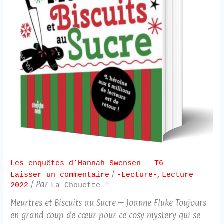
Les enquêtes d’Hannah Swensen – T6
/
,
Laisser un commentaire
-Lecture-
Lecture
/ Par
2022
La Chouette !
Meurtres et Biscuits au Sucre – Joanne Fluke Toujours
en grand coup de cœur pour ce cosy mystery qui se